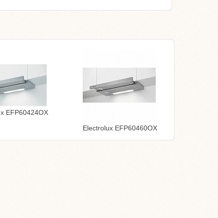
lux EFP60424OX
Electrolux EFP60460OX