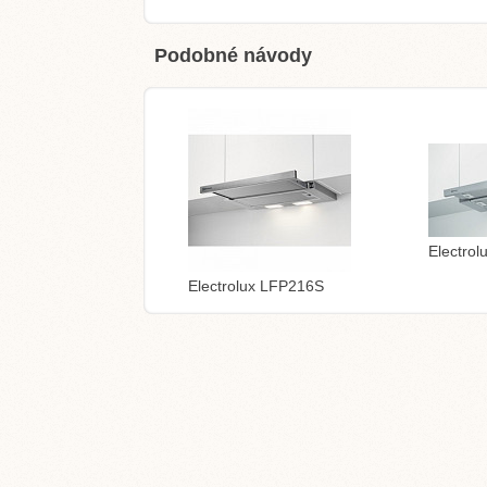
Podobné návody
Electro
Electrolux LFP216S