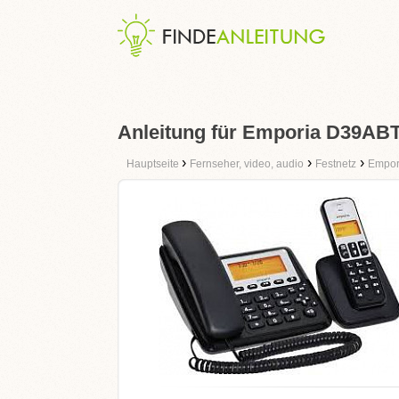
Anleitung für Emporia D39AB
›
›
›
Hauptseite
Fernseher, video, audio
Festnetz
Empor