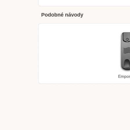
Podobné návody
Empor