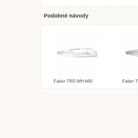
Podobné návody
Faber TRD WH A60
Faber 