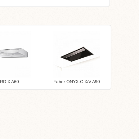
TRD X A60
Faber ONYX-C X/V A90