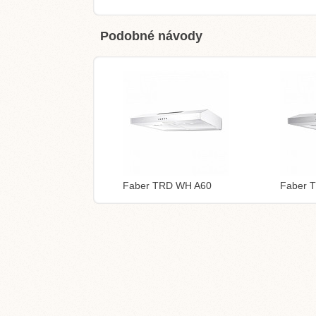
Podobné návody
Faber TRD WH A60
Faber 