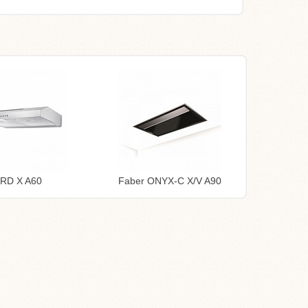
TRD X A60
Faber ONYX-C X/V A90