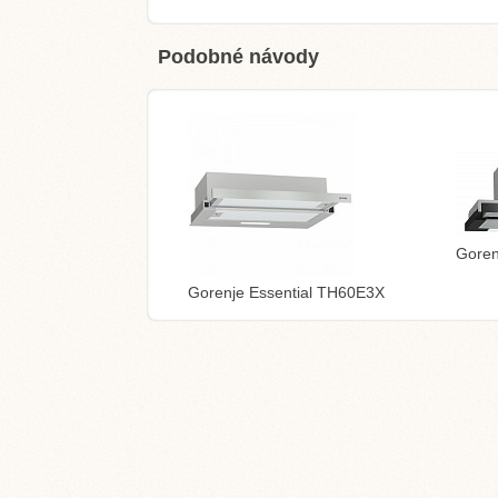
Podobné návody
Gore
Gorenje Essential TH60E3X