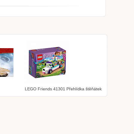
LEGO Friends 41301 Přehlídka štěňátek