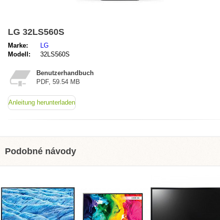
LG 32LS560S
Marke:
LG
Modell:
32LS560S
Benutzerhandbuch
PDF, 59.54 MB
Anleitung herunterladen
Podobné návody