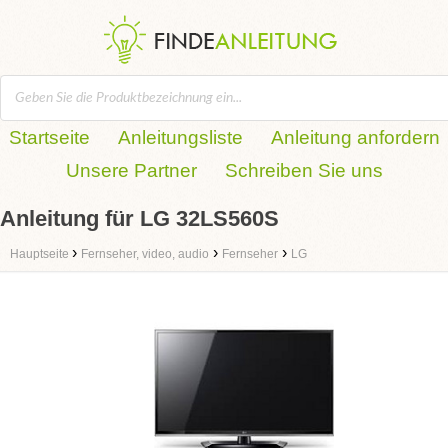
Startseite
Anleitungsliste
Anleitung anfordern
Unsere Partner
Schreiben Sie uns
Anleitung für LG 32LS560S
›
›
›
Hauptseite
Fernseher, video, audio
Fernseher
LG