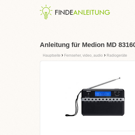
Anleitung für Medion MD 8316
›
›
Hauptseite
Fernseher, video, audio
Radiogeräte