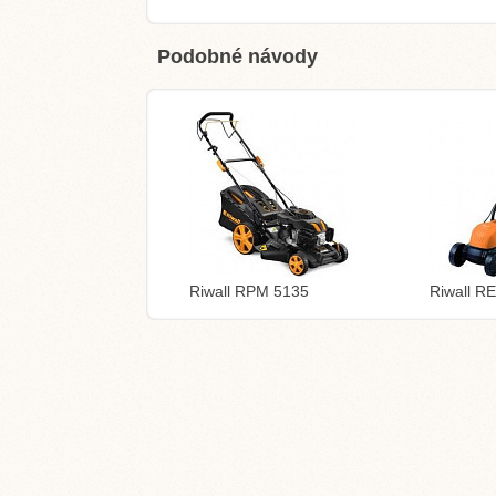
Podobné návody
Riwall RPM 5135
Riwall R