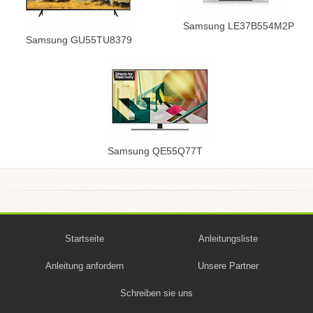
Samsung LE37B554M2P
Samsung GU55TU8379
Samsung QE55Q77T
Startseite
Anleitungsliste
Anleitung anfordern
Unsere Partner
Schreiben sie uns