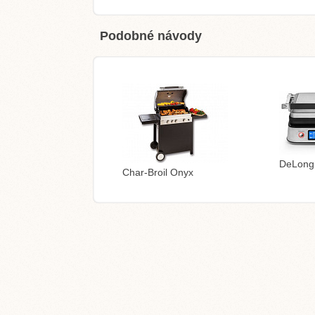
Podobné návody
DeLong
Char-Broil Onyx