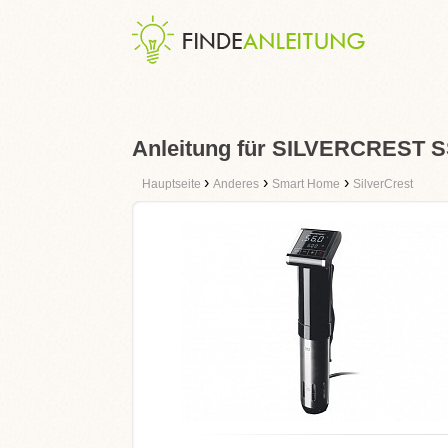
Anleitung für SILVERCREST 
›
›
›
Hauptseite
Anderes
Smart Home
SilverCrest