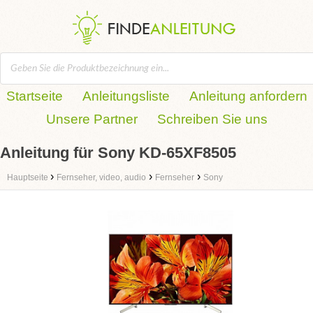
Startseite
Anleitungsliste
Anleitung anfordern
Unsere Partner
Schreiben Sie uns
Anleitung für Sony KD-65XF8505
›
›
›
Hauptseite
Fernseher, video, audio
Fernseher
Sony