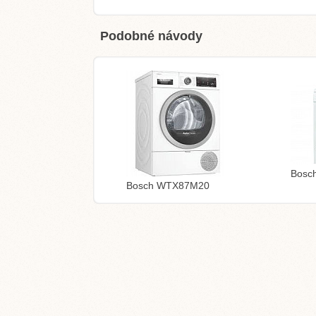
Podobné návody
Bosc
Bosch WTX87M20