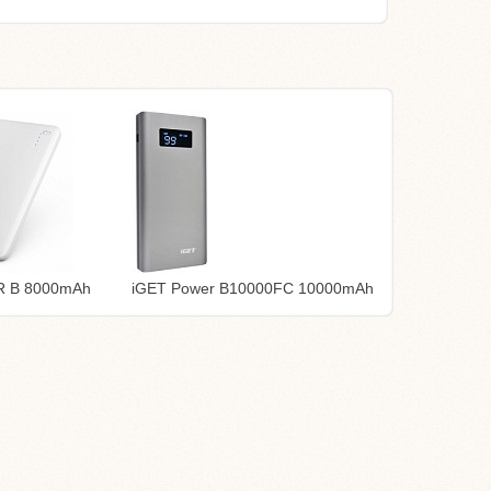
R B 8000mAh
iGET Power B10000FC 10000mAh