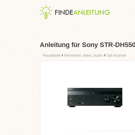
Anleitung für Sony STR-DH55
›
›
Hauptseite
Fernseher, video, audio
Sat-receiver