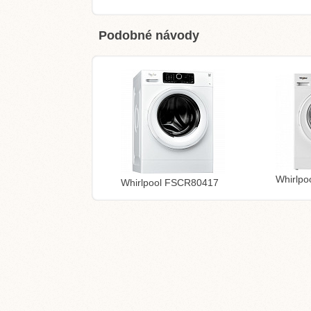
Podobné návody
Whirlp
Whirlpool FSCR80417