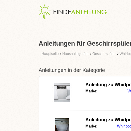
Anleitungen für Geschirrspüler
›
›
›
Hauptseite
Haushaltsgeräte
Geschirrspüler
Whirlp
Anleitungen in der Kategorie
Anleitung zu
Whirlp
Marke:
Wh
Anleitung zu
Whirlp
Marke:
Whirlpoo