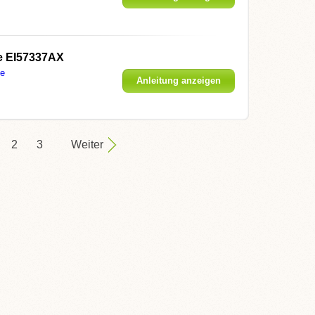
e EI57337AX
je
Anleitung anzeigen
2
3
Weiter