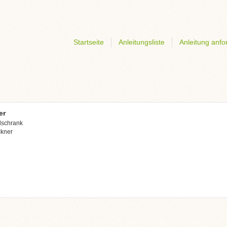
Startseite
Anleitungsliste
Anleitung anfo
er
lschrank
ckner