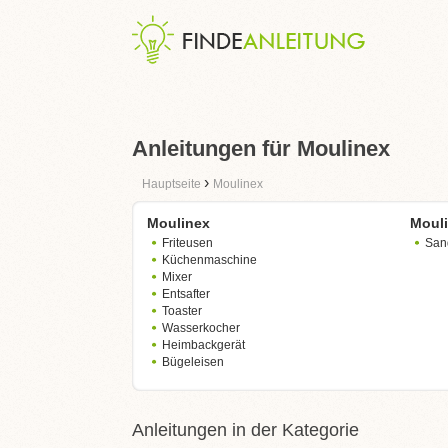
Anleitungen für Moulinex
›
Hauptseite
Moulinex
Moulinex
Moul
Friteusen
San
Küchenmaschine
Mixer
Entsafter
Toaster
Wasserkocher
Heimbackgerät
Bügeleisen
Anleitungen in der Kategorie