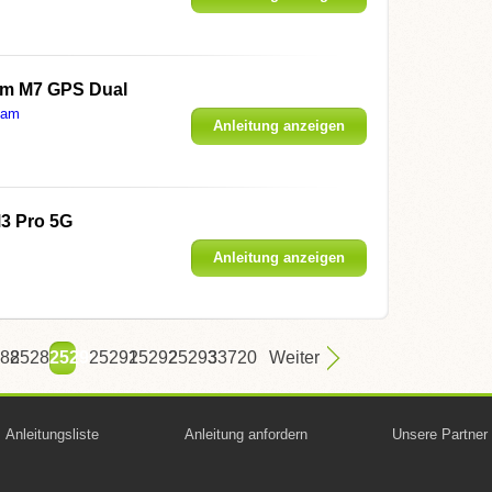
m M7 GPS Dual
Cam
Anleitung anzeigen
3 Pro 5G
Anleitung anzeigen
88
25289
25290
25291
25292
25293
33720
Weiter
Anleitungsliste
Anleitung anfordern
Unsere Partner