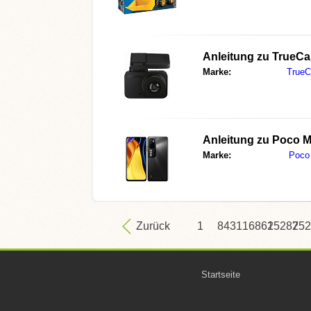
Anleitung zu
TrueCa
Marke:
True
Anleitung zu
Poco M
Marke:
Poco
Zurück
1
8431
16861
25287
252
Startseite