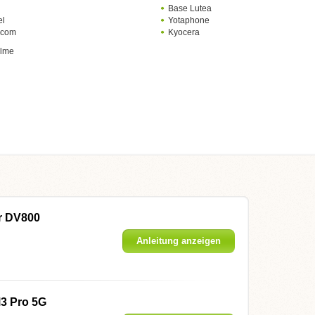
Base Lutea
el
Yotaphone
ecom
Kyocera
lme
r DV800
Anleitung anzeigen
3 Pro 5G