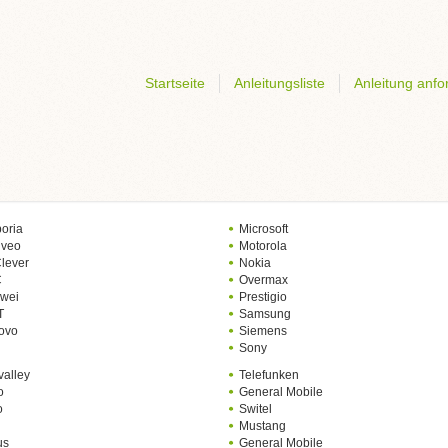
Startseite
Anleitungsliste
Anleitung anfo
oria
Microsoft
lveo
Motorola
lever
Nokia
C
Overmax
wei
Prestigio
T
Samsung
ovo
Siemens
Sony
valley
Telefunken
o
General Mobile
o
Switel
Mustang
us
General Mobile