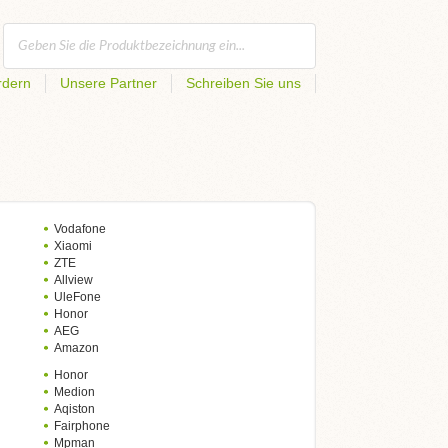
rdern
Unsere Partner
Schreiben Sie uns
Vodafone
Xiaomi
ZTE
Allview
UleFone
Honor
AEG
Amazon
Honor
Medion
Aqiston
Fairphone
Mpman