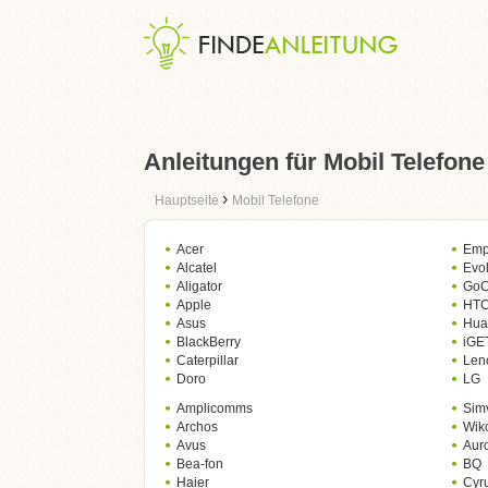
Anleitungen für Mobil Telefone
›
Hauptseite
Mobil Telefone
Acer
Emp
Alcatel
Evo
Aligator
GoC
Apple
HT
Asus
Hua
BlackBerry
iGE
Caterpillar
Len
Doro
LG
Amplicomms
Sim
Archos
Wik
Avus
Aur
Bea-fon
BQ
Haier
Cyr